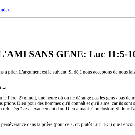
index
L'AMI SANS GENE: Luc 11:5-1
ens à prier. L'argument est le suivant: Si déjà nous acceptons de nous la
...:
 le Père; 2) minuit, une heure où on ne dérange pas les gens / pas de m
s prions Dieu pour des hommes qu'il connaît et qu'il aime, car ils sont s
) un refus égoïste / l'exaucement d'un Dieu aimant. Conclusion: Si donc l
a persévérance dans la prière (pour cela, cf. plutôt Luc 18:1) que l'encou