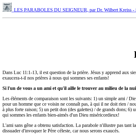
LES PARABOLES DU SEIGNEUR, par Dr. Wilbert Kreiss - 
Dans Luc 11:1-13, il est question de la prière. Jésus y apprend aux si
exaucera-t-il nos prières à nous qui sommes ses enfants!
Si l'un de vous a un ami et qu'il aille le trouver au milieu de la nuit
Les éléments de comparaison sont les suivants: 1) un simple ami / Dieu
pour un homme que ce voisin ne connaît pas, à qui il ne doit rien / nou
à plus forte raison; 5) un petit don (des galettes) / de grands dons; 6
qui sommes les enfants bien-aimés d'un Dieu miséricordieux!
L'ami sans gêne a obtenu satisfaction. La parabole n'illustre pas tant l
dissuader d'invoquer le Père céleste, car nous serons exaucés.