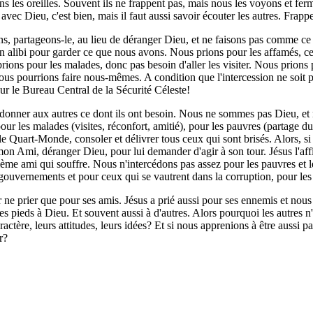
ns les oreilles. Souvent ils ne frappent pas, mais nous les voyons et fer
r avec Dieu, c'est bien, mais il faut aussi savoir écouter les autres. Frap
 partageons-le, au lieu de déranger Dieu, et ne faisons pas comme ce ri
re un alibi pour garder ce que nous avons. Nous prions pour les affamés
ions pour les malades, donc pas besoin d'aller les visiter. Nous prions p
us pourrions faire nous-mêmes. A condition que l'intercession ne soit
r le Bureau Central de la Sécurité Céleste!
onner aux autres ce dont ils ont besoin. Nous ne sommes pas Dieu, et no
ur les malades (visites, réconfort, amitié), pour les pauvres (partage du
 le Quart-Monde, consoler et délivrer tous ceux qui sont brisés. Alors, si
on Ami, déranger Dieu, pour lui demander d'agir à son tour. Jésus l'affi
sième ami qui souffre. Nous n'intercédons pas assez pour les pauvres et l
 gouvernements et pour ceux qui se vautrent dans la corruption, pour les
r ne prier que pour ses amis. Jésus a prié aussi pour ses ennemis et nous
s pieds à Dieu. Et souvent aussi à d'autres. Alors pourquoi les autres n'
ractère, leurs attitudes, leurs idées? Et si nous apprenions à être aussi 
r?