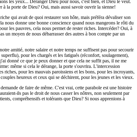
mons les yeux... Déranger Dieu pour nous, c'est bien, et Dieu le veut.
per à la porte de Dieu? Oui, mais aussi savoir ouvrir la sienne!
che qui avait de quoi restaurer son hôte, mais préféra dévaliser son
, cela nous donne une bonne conscience quand nous mangeons le rôti du
our les pauvres, cela nous permet de rester riches. Intercéder? Oui, à
 pas un moyen de nous débarrasser des autres à bon compte par un
tre amitié, notre salaire et notre temps ne suffisent pas pour secourir
 superflu), pour les chargés et les fatigués (réconfort, soulagement),
 j'ai donné ce que je peux donner et que cela ne suffit pas, il ne me
rme: même si cela le dérange, la porte s'ouvrira. L'intercession
es riches, pour les mauvais paroissiens et les bons, pour les incroyants,
 couples heureux et ceux qui se déchirent, pour les jeunes et les vieux.
 demande de faire de même. C'est vrai, cette parabole est une histoire
auraient-ils pas le droit de nous casser les nôtres, non seulement par
patients, compréhensifs et tolérants que Dieu? Si nous apprenions à