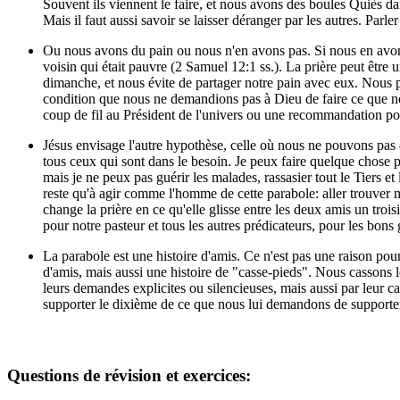
Souvent ils viennent le faire, et nous avons des boules Quiès da
Mais il faut aussi savoir se laisser déranger par les autres. Parle
Ou nous avons du pain ou nous n'en avons pas. Si nous en avons,
voisin qui était pauvre (2 Samuel 12:1 ss.). La prière peut êt
dimanche, et nous évite de partager notre pain avec eux. Nous pr
condition que nous ne demandions pas à Dieu de faire ce que no
coup de fil au Président de l'univers ou une recommandation pou
Jésus envisage l'autre hypothèse, celle où nous ne pouvons pas d
tous ceux qui sont dans le besoin. Je peux faire quelque chose po
mais je ne peux pas guérir les malades, rassasier tout le Tiers et
reste qu'à agir comme l'homme de cette parabole: aller trouver m
change la prière en ce qu'elle glisse entre les deux amis un troi
pour notre pasteur et tous les autres prédicateurs, pour les bons
La parabole est une histoire d'amis. Ce n'est pas une raison pou
d'amis, mais aussi une histoire de "casse-pieds". Nous cassons le
leurs demandes explicites ou silencieuses, mais aussi par leur ca
supporter le dixième de ce que nous lui demandons de supporte
Questions de révision et exercices: