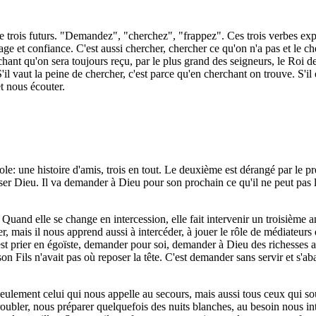
de trois futurs. "Demandez", "cherchez", "frappez". Ces trois verbes exp
e et confiance. C'est aussi chercher, chercher ce qu'on n'a pas et le che
chant qu'on sera toujours reçu, par le plus grand des seigneurs, le Roi
vaut la peine de chercher, c'est parce qu'en cherchant on trouve. S'il es
t nous écouter.
e: une histoire d'amis, trois en tout. Le deuxième est dérangé par le prem
sser Dieu. Il va demander à Dieu pour son prochain ce qu'il ne peut pas 
 Quand elle se change en intercession, elle fait intervenir un troisième 
 mais il nous apprend aussi à intercéder, à jouer le rôle de médiateurs 
'est prier en égoïste, demander pour soi, demander à Dieu des richesses a
on Fils n'avait pas où reposer la tête. C'est demander sans servir et s'ab
seulement celui qui nous appelle au secours, mais aussi tous ceux qui sou
roubler, nous préparer quelquefois des nuits blanches, au besoin nous in