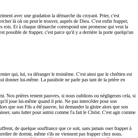
riment avec une gradation la démarche du croyant. Prier, c'est
rcher là où on peut le trouver, auprès de Dieu. C'est enfin frapper,
 des rois. Et à chaque démarche correspond une promesse qui veut la
t possible de frapper, c'est parce qu'il y a derrière la porte quelqu'un
ier qui, lui, va déranger le troisième. C'est ainsi que le chrétien est
lui donner lui-même. La parabole ne parle pas tant de la prière en
ami. Nos prières restent pauvres, si nous oublions ou négligeons cela, si
qu'il joue lui-même quand il prie. Ne pas intercéder pour son
lors que son Fils a été pauvre, lui demander la gloire alors que son
aisser, sans lutter pour autrui comme l'a fait le Christ. C'est agir comme
ffrent, de quelque souffrance que ce soit, sans jamais oser frapper à
terdire de dormir, même s'ils ne viennent pas frapper chez nous.