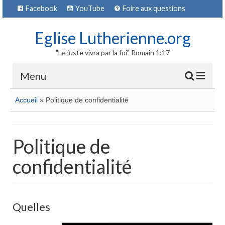
Facebook
YouTube
Foire aux questions
Eglise Lutherienne.org
"Le juste vivra par la foi" Romain 1:17
Menu
Accueil
»
Politique de confidentialité
Acceuil
Politique de
Qui sont les luthériens
confidentialité
Croyances
La Réforme
Quelles
Hier et aujourd’hui