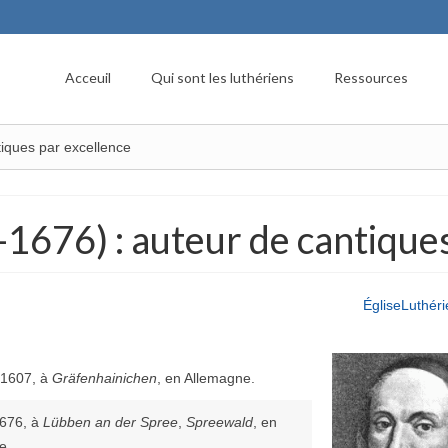
Acceuil
Qui sont les luthériens
Ressources
tiques par excellence
1676) : auteur de cantiques
ÉgliseLuthér
 1607, à
Gräfenhainichen
, en Allemagne.
1676, à
Lübben an der Spree
,
Spreewald
, en
e.