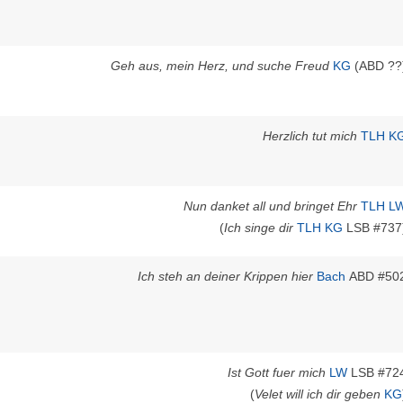
Geh aus, mein Herz, und suche Freud
KG
(ABD ??
Herzlich tut mich
TLH
K
Nun danket all und bringet Ehr
TLH
L
(
Ich singe dir
TLH
KG
LSB #737
Ich steh an deiner Krippen hier
Bach
ABD #50
Ist Gott fuer mich
LW
LSB #72
(
Velet will ich dir geben
KG