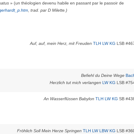
rsatus
» (un théologien devenu habile en passant par le passoir de
/gerhardt_p.htm
, trad. par D Milette.)
Auf, auf, mein Herz, mit Freuden
TLH
LW
KG
LSB #46
Befiehl du Deine Wege
Bac
Herzlich tut mich verlangen
LW
KG
LSB #75
An Wasserflüssen Babylon
TLH
LW
KG
SB #43
Fröhlich Soll Mein Herze Springen
TLH
LW
LBW
KG
LSB #36