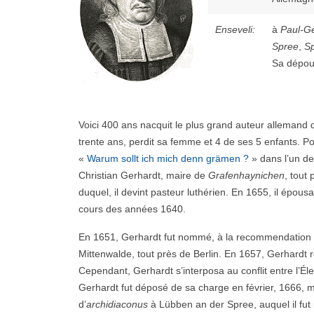
Enseveli:
à
Paul-Ge
Spree
,
S
Sa dépoui
Voici 400 ans nacquit le plus grand auteur allemand d
trente ans, perdit sa femme et 4 de ses 5 enfants. P
«
Warum sollt ich mich denn grämen ?
» dans l’un de
Christian Gerhardt, maire de
Grafenhaynichen
, tout 
duquel, il devint pasteur luthérien. En 1655, il épous
cours des années 164
0.
En 1651, Gerhardt fut nommé, à la recommendation d
Mittenwalde, tout près de Berlin. En 1657, Gerhardt 
Cependant, Gerhardt s’interposa au conflit entre l’Élec
Gerhardt fut déposé de sa charge en février, 1666, m
d’
archidiaconus
à Lübben an der Spree, auquel il fut i