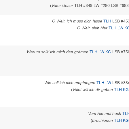
(
Vater Unser
TLH #349 LW #280 LSB #683
O Welt, ich muss dich lasse
TLH
LSB #45
O Welt, sieh hier
TLH
LW
K
Warum sollt’ ich mich den grämen
TLH
LW
KG
LSB #75
Wie soll ich dich empfangen
TLH
LW
LSB #33
(
Valet will ich dir geben
TLH
KG
Vom Himmel hoch
TL
(
Eruchienen
TLH
KG