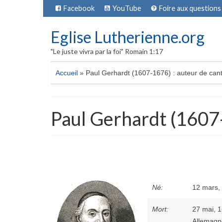
Facebook
YouTube
Foire aux questions
Eglise Lutherienne.org
"Le juste vivra par la foi" Romain 1:17
Accueil
»
Paul Gerhardt (1607-1676) : auteur de can
Paul Gerhardt (1607-
Né:
12 mars,
Mort:
27 mai, 
Allemagn