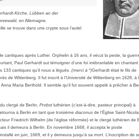
rhardt-Kirche
,
Lübben an der
preewald
, en Allemagne.
lle se trouve dans une crypte sous l’autel.
e cantiques après Luther. Orphelin à 16 ans, il vécut la peste, la guerr
ourtant, Paul Gerhardt sut témoigner d’une foi inébranlable en chantant
s 133 cantiques qu’il nous a légués.
(merci à
*
)
Gerhardt était le fils de
près de Wittenberg. Il fut inscrit à l’Université de Wittenberg en 1628, à 
a Anna Maria Berthold. Il semble qu’il fut souvent appelé à prêcher à Be
u clergé de Berlin,
Probst
luthérien (c’est-à-dire, pasteur principal) à
retourna à Berlin en tant que troisième
diaconus
de l’Église Saint-Nicola
teur Friedrich Wilhelm (de l’église réformée) et le clergé luthérien de B
ais il demeura à Berlin. En novembre 1668, il accepta le poste
nstallé en juin, 1669, et il y demeura jusqu’à sa mort. L’inscription de 