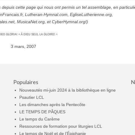
 depuis cette page qui nous ont permis un tel assemblage, en particuli
nFrancais.fr, Lutheran-Hymnal.com, EgliseLutherienne.org,
les.net, MusicaNet.org, et CyberHymnal.org!)
DEO GLORIA! + À DIEU SEUL LA GLOIRE! +
3 mars, 2007
Populaires
N
Nouveautés mi-juin 2024 à la bibliothèque en ligne
Psautier LCL
Les dimanches après la Pentecôte
LE TEMPS DE PÂQUES
Le temps du Carême
Ressources de formation pour liturgies LCL
Le temps de Noël et de l’Épiphanie