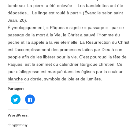
tombeau. La pierre a été enlevée… Les bandelettes ont été
déposées… Le linge est roulé à part » (Évangile selon saint
Jean, 20).
Étymologiquement, « Pâques » signifie « passage » : par ce
passage de la mort à la Vie, le Christ a sauvé l’Homme du
péché et l’a appelé à la vie éternelle. La Résurrection du Christ
est l’accomplissement des promesses faites par Dieu à son
people afin de les libérer pour la vie. C’est pourquoi la fête de
Pâques, est le sommet du calendrier liturgique chrétien. Ce
jour d’allégresse est marqué dans les églises par la couleur
blanche ou dorée, symbole de joie et de lumière.
Partager :
Cliquez
Cliquez
pour
pour
partager
partager
sur
sur
Twitter(ouvre
Facebook(ouvre
WordPress:
dans
dans
une
une
nouvelle
nouvelle
chargement…
fenêtre)
fenêtre)