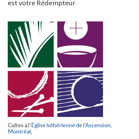
est votre Rédempteur
Qui est Jésus?
La Rose de Luther
Ressources
Bibliothèque
Émission Radio Lumière sur le Chemin
Nous joindre
Communautés
Facebook
Contactez-nous
À propos
Cultes à l’
Église luthérienne de l’Ascension,
Montréal
,
Nouvelles