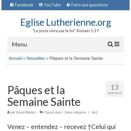
Facebook
YouTube
Foire aux questions
Eglise Lutherienne.org
"Le juste vivra par la foi" Romain 1:17
Menu
Accueil
»
Nouvelles
»
Pâques et la Semaine Sainte
Acceuil
13
Pâques et la
Qui sont les luthériens
AVR 2019
Semaine Sainte
Croyances
par
David Milette
|
Classé dans :
Sans catégorie
|
0
La Réforme
Venez – entendez – recevez †Celui qui
Hier et aujourd’hui